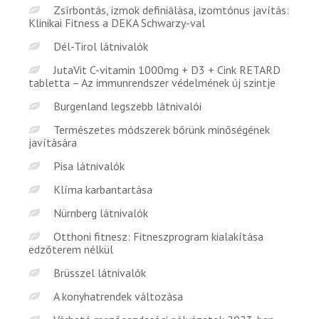
Zsírbontás, izmok definiálása, izomtónus javítás:
Klinikai Fitness a DEKA Schwarzy-val
Dél-Tirol látnivalók
JutaVit C-vitamin 1000mg + D3 + Cink RETARD
tabletta – Az immunrendszer védelmének új szintje
Burgenland legszebb látnivalói
Természetes módszerek bőrünk minőségének
javítására
Pisa látnivalók
Klíma karbantartása
Nürnberg látnivalók
Otthoni fitnesz: Fitneszprogram kialakítása
edzőterem nélkül
Brüsszel látnivalók
A konyhatrendek változása