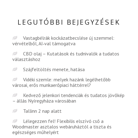
LEGUTÓBBI BEJEGYZÉSEK
Vastagbélrák kockázatbecslése új szemmel:
vérvételből, AI‑val támogatva
CBD olaj – Kutatások és tudnivalók a tudatos
választáshoz
Szájfeltöltés menete, hatása
Vidéki szemle: melyek hazánk legélhetőbb
városai, erős munkaerőpiaci háttérrel?
Kedvező jelenkori tendenciák és tudatos jövőkép
– állás Nyíregyháza városában
Tallinn 2 nap alatt
Lélegezzen fel! Flexibilis elszívó cső a
Woodmaster asztalos webáruháztól a tiszta és
egészséges műhelyért