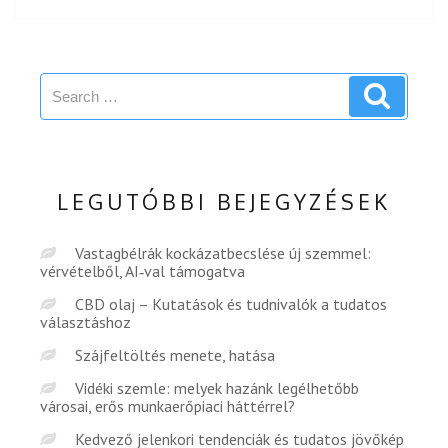
Search
Search
for:
LEGUTÓBBI BEJEGYZÉSEK
Vastagbélrák kockázatbecslése új szemmel:
vérvételből, AI‑val támogatva
CBD olaj – Kutatások és tudnivalók a tudatos
választáshoz
Szájfeltöltés menete, hatása
Vidéki szemle: melyek hazánk legélhetőbb
városai, erős munkaerőpiaci háttérrel?
Kedvező jelenkori tendenciák és tudatos jövőkép