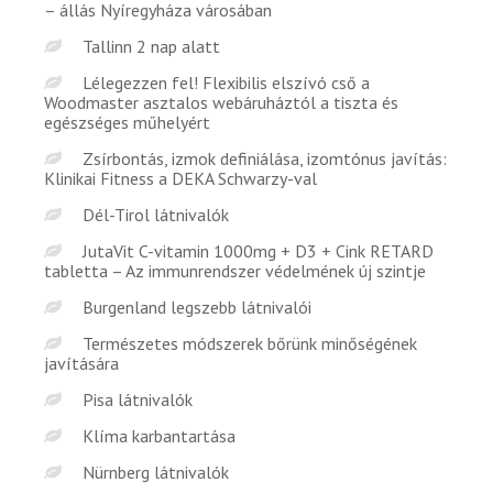
– állás Nyíregyháza városában
Tallinn 2 nap alatt
Lélegezzen fel! Flexibilis elszívó cső a
Woodmaster asztalos webáruháztól a tiszta és
egészséges műhelyért
Zsírbontás, izmok definiálása, izomtónus javítás:
Klinikai Fitness a DEKA Schwarzy-val
Dél-Tirol látnivalók
JutaVit C-vitamin 1000mg + D3 + Cink RETARD
tabletta – Az immunrendszer védelmének új szintje
Burgenland legszebb látnivalói
Természetes módszerek bőrünk minőségének
javítására
Pisa látnivalók
Klíma karbantartása
Nürnberg látnivalók