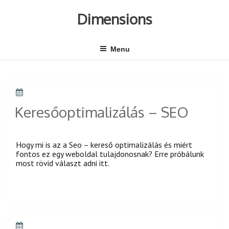
Skip
to
Dimensions
content
Menu
POSTED
ON
Keresőoptimalizálás – SEO
Hogy mi is az a Seo – kereső optimalizálás és miért
fontos ez egy weboldal tulajdonosnak? Erre próbálunk
most rövid választ adni itt.
POSTED