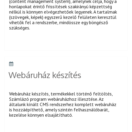
(content management system), amelynek célja, hogy a
honlapokat érintő frissítések szakirányú képzettség
nélkül is könnyen elvégezhetőek legyenek. A tartalmak
(szövegek, képek) egyszerű kezelő felületen keresztül
vihetők fel a rendszerbe, mindössze egy böngésző
szükséges.
POSTED
ON
Webáruház készítés
Webáruház készítés, termékekkel történő feltöltés,
Számlázó program webáruházhoz illesztése. Az
általunk kínált CMS rendszerhez komplett webáruház
is hozzáépíthető, amely szintén felhasználóbarát,
kezelése könnyen elsajátítható.