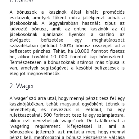
A bónuszok a kaszinók által kínált promóciós
eszközök, amelyek főként extra játékpénzt adnak a
játékosoknak. A leggyakrabban használt típus az
‘üdvözlő bónusz’, amit az online kaszinók az új
játékosoknak ajánlanak. Ilyenkor a kaszinó az
elvégzett befizetése egy meghatározott
százalékában (például 100%) bónusz összeget ad a
befizetett pénzhez. Tehát, ha 10.000 forintot fizetsz
be, akkor további 10 000 forintot kap bónuszként.
Természetesen a bónuszoknak számos más típusa is
van, amelyek segítségével a későbbi befizetések is
elég jól megnövelhetők.
2. Wager
A ‘wager’ szó arra utal, hogy mennyi pénzt tesz fel egy
kaszinójátékban, tehát
magyarul
egyébként tétnek is
nevezhetjük, és nevezzük is. Például, ha egy
rulettasztalnál 500 forintot tesz le egy számpárosra,
akkor ezt nevezhetjük ‘wager’-nek. De találkozhat a
‘wagering requirement’ kifejezéssel is, ami a
bónuszokra jellemző: azt mutatja meg, hogy mennyi
pénzt kell megforgatni a bónusz készpénzre váltása