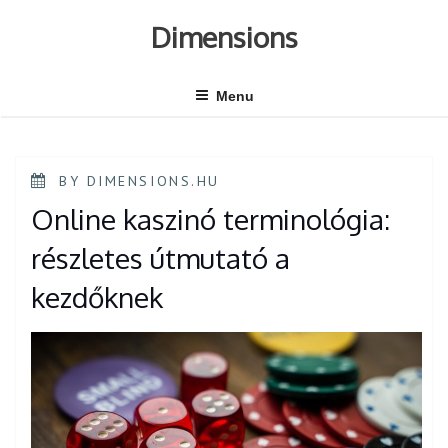
Skip
to
Dimensions
content
Menu
POSTED
BY
DIMENSIONS.HU
ON
Online kaszinó terminológia:
részletes útmutató a
kezdőknek