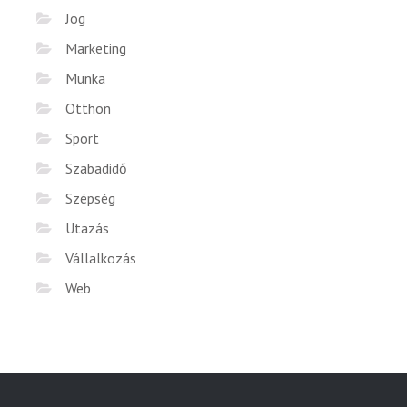
Jog
Marketing
Munka
Otthon
Sport
Szabadidő
Szépség
Utazás
Vállalkozás
Web