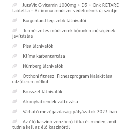
JutaVit C-vitamin 1000mg + D3 + Cink RETARD
tabletta – Az immunrendszer védelmének új szintje
Burgenland legszebb látnivalói
Természetes módszerek bőrünk minőségének
javítására
Pisa látnivalók
Klíma karbantartása
Nürnberg látnivalók
Otthoni fitnesz: Fitneszprogram kialakítása
edzőterem nélkül
Brüsszel látnivalók
A konyhatrendek változása
Várható mezőgazdasági pályázatok 2023-ban
Az élő kaszinó vonzóerő titka és minden, amit
tudnia kell az élő kaszinóról