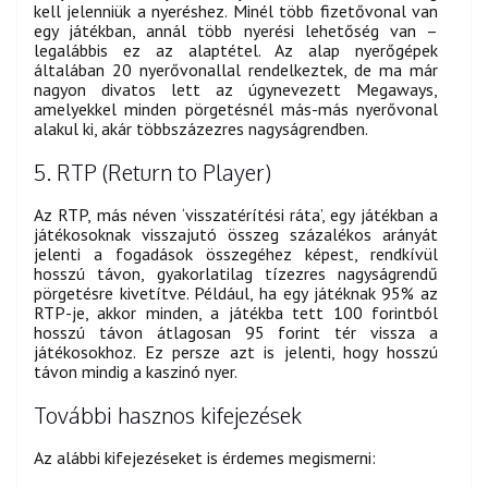
kell jelenniük a nyeréshez. Minél több fizetővonal van
egy játékban, annál több nyerési lehetőség van –
legalábbis ez az alaptétel. Az alap nyerőgépek
általában 20 nyerővonallal rendelkeztek, de ma már
nagyon divatos lett az úgynevezett Megaways,
amelyekkel minden pörgetésnél más-más nyerővonal
alakul ki, akár többszázezres nagyságrendben.
5. RTP (Return to Player)
Az RTP, más néven ‘visszatérítési ráta’, egy játékban a
játékosoknak visszajutó összeg százalékos arányát
jelenti a fogadások összegéhez képest, rendkívül
hosszú távon, gyakorlatilag tízezres nagyságrendű
pörgetésre kivetítve. Például, ha egy játéknak 95% az
RTP-je, akkor minden, a játékba tett 100 forintból
hosszú távon átlagosan 95 forint tér vissza a
játékosokhoz. Ez persze azt is jelenti, hogy hosszú
távon mindig a kaszinó nyer.
További hasznos kifejezések
Az alábbi kifejezéseket is érdemes megismerni: