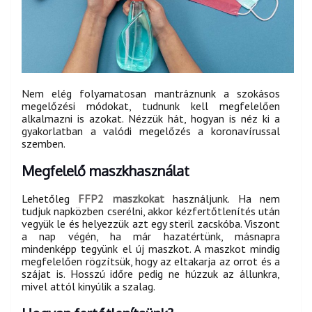
Nem elég folyamatosan mantráznunk a szokásos
megelőzési módokat, tudnunk kell megfelelően
alkalmazni is azokat. Nézzük hát, hogyan is néz ki a
gyakorlatban a valódi megelőzés a koronavírussal
szemben.
Megfelelő maszkhasználat
Lehetőleg
FFP2 maszkokat
használjunk. Ha nem
tudjuk napközben cserélni, akkor kézfertőtlenítés után
vegyük le és helyezzük azt egy steril zacskóba. Viszont
a nap végén, ha már hazatértünk, másnapra
mindenképp tegyünk el új maszkot. A maszkot mindig
megfelelően rögzítsük, hogy az eltakarja az orrot és a
szájat is. Hosszú időre pedig ne húzzuk az állunkra,
mivel attól kinyúlik a szalag.