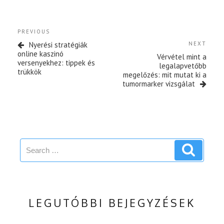
Bejegyzés
Previous
PREVIOUS
navigáció
Post
Next
Nyerési stratégiák
NEXT
Post
online kaszinó
Vérvétel mint a
versenyekhez: tippek és
legalapvetőbb
trükkök
megelőzés: mit mutat ki a
tumormarker vizsgálat
Search
Search
for:
LEGUTÓBBI BEJEGYZÉSEK