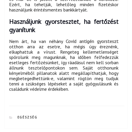
Ezért, ha tehetjük, lehetőleg minden fizetéskor
használjunk érintésmentes bankkártyát.
Használjunk gyorstesztet, ha fertőzést
gyanítunk
Nem árt, ha van néhány
Covid antigén gyorsteszt
otthon arra az esetre, ha mégis úgy éreznénk,
elkaphattuk a vírust. Rengeteg kellemetlenséget
spórolunk meg magunknak, ha időben felfedezzük
esetleges fertőzésünket, így ráadásul nem kell sorban
állnunk tesztelőpontokon sem. Saját otthonunk
kényelméből pillanatok alatt megállapíthatjuk, hogy
megbetegedhettünk-e, valamint rögtön meg tudjuk
tenni a szükséges lépéseket a saját gyógyulásunk és
családunk védelme érdekében.
CATEGORIES
EGÉSZSÉG