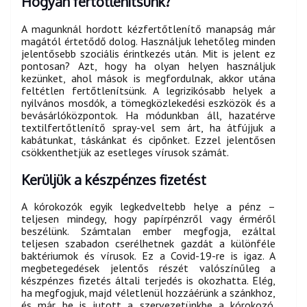
Hogyan fertőtlenítsünk?
A magunknál hordott kézfertőtlenítő manapság már
magától értetődő dolog. Használjuk lehetőleg minden
jelentősebb szociális érintkezés után. Mit is jelent ez
pontosan? Azt, hogy ha olyan helyen használjuk
kezünket, ahol mások is megfordulnak, akkor utána
feltétlen fertőtlenítsünk. A legrizikósabb helyek a
nyilvános mosdók, a tömegközlekedési eszközök és a
bevásárlóközpontok. Ha módunkban áll, hazatérve
textilfertőtlenítő spray-vel sem árt, ha átfújjuk a
kabátunkat, táskánkat és cipőnket. Ezzel jelentősen
csökkenthetjük az esetleges vírusok számát.
Kerüljük a készpénzes fizetést
A kórokozók egyik legkedveltebb helye a pénz –
teljesen mindegy, hogy papírpénzről vagy érméről
beszélünk. Számtalan ember megfogja, ezáltal
teljesen szabadon cserélhetnek gazdát a különféle
baktériumok és vírusok. Ez a Covid-19-re is igaz. A
megbetegedések jelentős részét valószínűleg a
készpénzes fizetés általi terjedés is okozhatta. Elég,
ha megfogjuk, majd véletlenül hozzáérünk a szánkhoz,
és már be is jutott a szervezetünkbe a kórokozó.