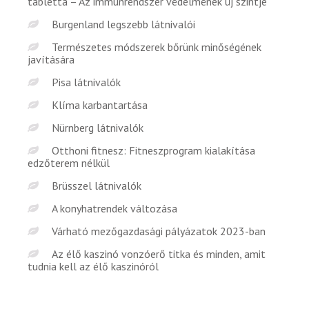
tabletta – Az immunrendszer védelmének új szintje
Burgenland legszebb látnivalói
Természetes módszerek bőrünk minőségének
javítására
Pisa látnivalók
Klíma karbantartása
Nürnberg látnivalók
Otthoni fitnesz: Fitneszprogram kialakítása
edzőterem nélkül
Brüsszel látnivalók
A konyhatrendek változása
Várható mezőgazdasági pályázatok 2023-ban
Az élő kaszinó vonzóerő titka és minden, amit
tudnia kell az élő kaszinóról