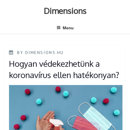
Skip
to
Dimensions
content
Menu
POSTED
BY
DIMENSIONS.HU
ON
Hogyan védekezhetünk a
koronavírus ellen hatékonyan?