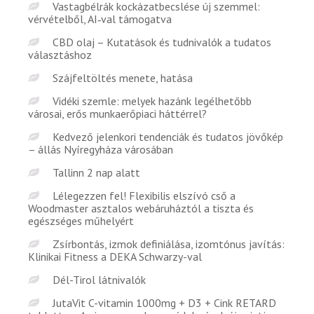
Vastagbélrák kockázatbecslése új szemmel:
vérvételből, AI‑val támogatva
CBD olaj – Kutatások és tudnivalók a tudatos
választáshoz
Szájfeltöltés menete, hatása
Vidéki szemle: melyek hazánk legélhetőbb
városai, erős munkaerőpiaci háttérrel?
Kedvező jelenkori tendenciák és tudatos jövőkép
– állás Nyíregyháza városában
Tallinn 2 nap alatt
Lélegezzen fel! Flexibilis elszívó cső a
Woodmaster asztalos webáruháztól a tiszta és
egészséges műhelyért
Zsírbontás, izmok definiálása, izomtónus javítás:
Klinikai Fitness a DEKA Schwarzy-val
Dél-Tirol látnivalók
JutaVit C-vitamin 1000mg + D3 + Cink RETARD